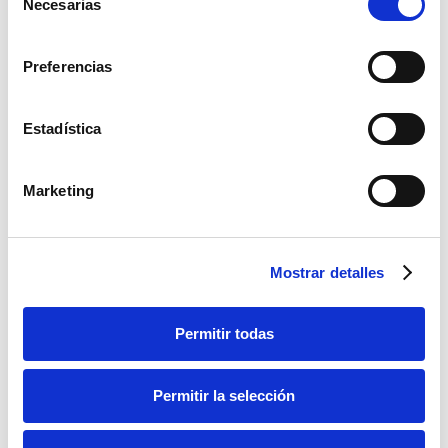
Necesarias
Alicante.
de
consentimiento
Rosa María Cussac, gerente de Personas
Preferencias
y Ciudad moderará la mesa redonda sobre
rehabilitación de barrios.
Estadística
La jornada tendrá carácter gratuito. Las
inscripciones se pueden realizar enviando
Marketing
un mensaje al email
fopa@fopa.es
y
estarán limitadas al aforo del salón.
Mostrar detalles
Programa completo
Permitir todas
Permitir la selección