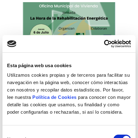
03/07/2023.- La empresa municipal del
Esta página web usa cookies
Ayuntamiento de Sant Joan d´Alacant
Utilizamos cookies propias y de terceros para facilitar su
Personas y Ciudad, S.A. y la Federación de
navegación en la página web, conocer cómo interactúas
Obras Públicas de la Provincia de Alicante
con nosotros y recopilar datos estadísticos. Por favor,
lee nuestra
Política de Cookies
para conocer con mayor
(FOPA) organizan la jornada
La hora de la
detalle las cookies que usamos, su finalidad y como
rehabilitación energética
que tendrá lugar a
poder configurarlas o rechazarlas, si así lo considera.
partir de las 9 de la mañana el jueves día 6
de julio en el Salón de Actos de la Cámara
de Comercio de la calle Cervantes, 3 de
Selección